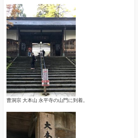
曹洞宗 大本山 永平寺の山門に到着。